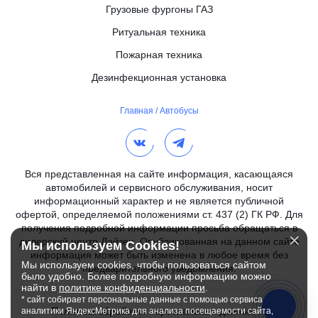
Грузовые фургоны ГАЗ
Ритуальная техника
Пожарная техника
Дезинфекционная установка
Главная
/
Автобусы
Вся представленная на сайте информация, касающаяся
автомобилей и сервисного обслуживания, носит
информационный характер и не является публичной
офертой, определяемой положениями ст. 437 (2) ГК РФ. Для
получения подробной информации просьба обращаться в
дилерский центр Дайзен. Опубликованная на данном сайте
Мы используем Cookies!
информация может быть изменена в любое время без
Мы используем cookies, чтобы пользоваться сайтом
предварительного уведомления.
было удобно. Более подробную информацию можно
найти в
политике конфиденциальности
.
* сайт собирает персональные данные с помощью сервиса
Политика обработки персональных данных
аналитики ЯндексМетрика для анализа посещаемости сайта,