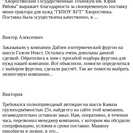
"Хворостянский Государственный Техникум им. Юрия
Рябова" выражает благодарность за своевременную поставку
мини-трактора для нужд "ГБПОУ ХГТ" Хворостянка.
Поставка была осуществлена качественно, в ...
Виктор Алексеевич
Заказывали у компании Дайзен изотермический фургон на
шасси Газели Некст. Остались очень довольны данной
сделкой. Обратились к ним с просьбой подбора фургона для
нужд нашей компании. Всё объяснили, помогли определиться
с выбором фургона, сделали рассчёт. Так же помогли выбрать
лизинговую компанию...
Виктория
Требовался полноприводный автокран на шасси Камаза
грузоподъёмностью 25т, найдя его на сайте этой компании,
незамедлительно оставили заказ. Нам, оперативно, в течении
часа, перезвонил менеджер компании, с которым мы обсудили
спецификацию, условия и сроки поставки. Машину
приобрели в лизинг, в это...