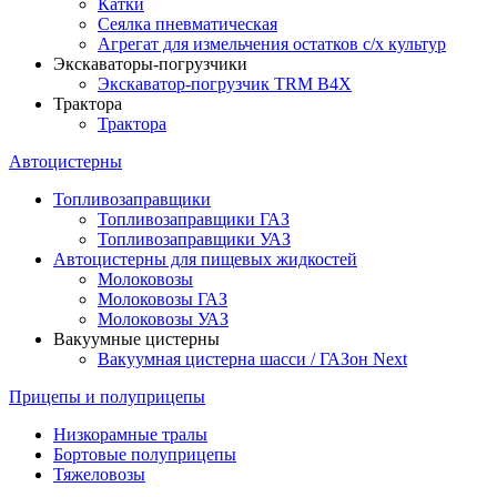
Катки
Сеялка пневматическая
Агрегат для измельчения остатков с/х культур
Экскаваторы-погрузчики
Экскаватор-погрузчик TRM B4X
Трактора
Трактора
Автоцистерны
Топливозаправщики
Топливозаправщики ГАЗ
Топливозаправщики УАЗ
Автоцистерны для пищевых жидкостей
Молоковозы
Молоковозы ГАЗ
Молоковозы УАЗ
Вакуумные цистерны
Вакуумная цистерна шасси / ГАЗон Next
Прицепы и полуприцепы
Низкорамные тралы
Бортовые полуприцепы
Тяжеловозы