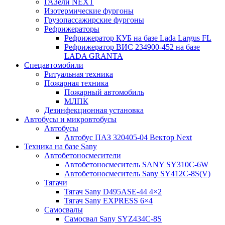
ГАЗели NEXT
Изотермические фургоны
Грузопассажирские фургоны
Рефрижераторы
Рефрижератор КУБ на базе Lada Largus FL
Рефрижератор ВИС 234900-452 на базе
LADA GRANTA
Спецавтомобили
Ритуальная техника
Пожарная техника
Пожарный автомобиль
МЛПК
Дезинфекционная установка
Автобусы и микровтобусы
Автобусы
Автобус ПАЗ 320405-04 Вектор Next
Техника на базе Sany
Автобетоносмесители
Автобетоносмеситель SANY SY310C-6W
Автобетоносмеситель Sany SY412C-8S(V)
Тягачи
Тягач Sany D495ASE-44 4×2
Тягач Sany EXPRESS 6×4
Самосвалы
Самосвал Sany SYZ434C-8S