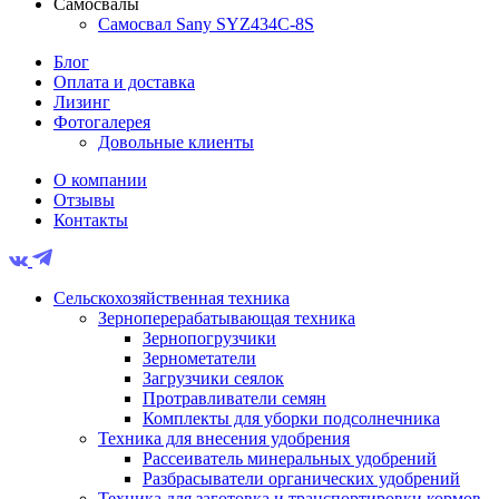
Самосвалы
Самосвал Sany SYZ434C-8S
Блог
Оплата и доставка
Лизинг
Фотогалерея
Довольные клиенты
О компании
Отзывы
Контакты
Сельскохозяйственная техника
Зерноперерабатывающая техника
Зернопогрузчики
Зернометатели
Загрузчики сеялок
Протравливатели семян
Комплекты для уборки подсолнечника
Техника для внесения удобрения
Рассеиватель минеральных удобрений
Разбрасыватели органических удобрений
Техника для заготовка и транспортировки кормов