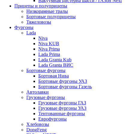
Вакуумная цистерна шасси / ГАЗон Next
Прицепы и полуприцепы
Низкорамные тралы
Бортовые полуприцепы
Тяжеловозы
Фургоны
Lada
Niva
Niva KUB
Niva Prima
Lada Prima
Lada Granta Kub
Lada Granta ВИС
Бортовые фургоны
Бортовая Нива
Бортовые фургоны УАЗ
Бортовые фургоны Газель
Автолавки
Грузовые фургоны
Грузовые фургоны ГАЗ
Грузовые фургоны УАЗ
Тентованные фургоны
Еврофургоны
Хлебовозы
DongFeng