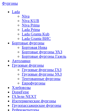
Фургоны
Lada
Niva
Niva KUB
Niva Prima
Lada Prima
Lada Granta Kub
Lada Granta ВИС
Бортовые фургоны
Бортовая Нива
Бортовые фургоны УАЗ
Бортовые фургоны Газель
Автолавки
Грузовые фургоны
Грузовые фургоны ГАЗ
Грузовые фургоны УАЗ
Тентованные фургоны
Еврофургоны
Хлебовозы
DongFeng
ГАЗели NEXT
Изотермические фургоны
Грузопассажирские фургоны
Рефрижераторы