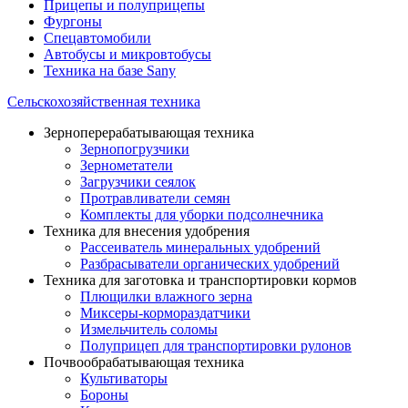
Прицепы и полуприцепы
Фургоны
Спецавтомобили
Автобусы и микровтобусы
Техника на базе Sany
Сельскохозяйственная техника
Зерноперерабатывающая техника
Зернопогрузчики
Зернометатели
Загрузчики сеялок
Протравливатели семян
Комплекты для уборки подсолнечника
Техника для внесения удобрения
Рассеиватель минеральных удобрений
Разбрасыватели органических удобрений
Техника для заготовка и транспортировки кормов
Плющилки влажного зерна
Миксеры-кормораздатчики
Измельчитель соломы
Полуприцеп для транспортировки рулонов
Почвообрабатывающая техника
Культиваторы
Бороны