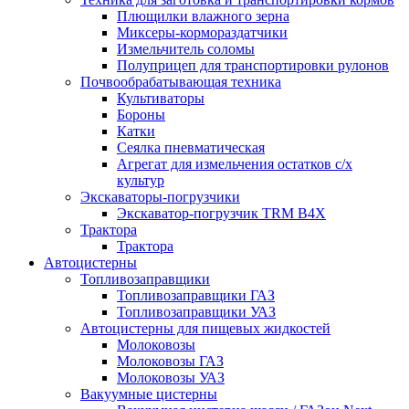
Плющилки влажного зерна
Миксеры-кормораздатчики
Измельчитель соломы
Полуприцеп для транспортировки рулонов
Почвообрабатывающая техника
Культиваторы
Бороны
Катки
Сеялка пневматическая
Агрегат для измельчения остатков с/х
культур
Экскаваторы-погрузчики
Экскаватор-погрузчик TRM B4X
Трактора
Трактора
Автоцистерны
Топливозаправщики
Топливозаправщики ГАЗ
Топливозаправщики УАЗ
Автоцистерны для пищевых жидкостей
Молоковозы
Молоковозы ГАЗ
Молоковозы УАЗ
Вакуумные цистерны