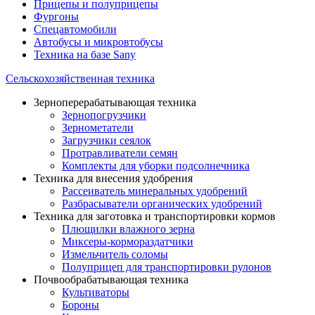
Прицепы и полуприцепы
Фургоны
Спецавтомобили
Автобусы и микровтобусы
Техника на базе Sany
Сельскохозяйственная техника
Зерноперерабатывающая техника
Зернопогрузчики
Зернометатели
Загрузчики сеялок
Протравливатели семян
Комплекты для уборки подсолнечника
Техника для внесения удобрения
Рассеиватель минеральных удобрений
Разбрасыватели органических удобрений
Техника для заготовка и транспортировки кормов
Плющилки влажного зерна
Миксеры-кормораздатчики
Измельчитель соломы
Полуприцеп для транспортировки рулонов
Почвообрабатывающая техника
Культиваторы
Бороны