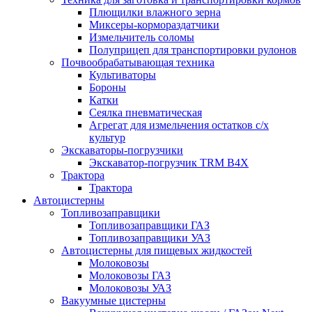
Плющилки влажного зерна
Миксеры-кормораздатчики
Измельчитель соломы
Полуприцеп для транспортировки рулонов
Почвообрабатывающая техника
Культиваторы
Бороны
Катки
Сеялка пневматическая
Агрегат для измельчения остатков с/х
культур
Экскаваторы-погрузчики
Экскаватор-погрузчик TRM B4X
Трактора
Трактора
Автоцистерны
Топливозаправщики
Топливозаправщики ГАЗ
Топливозаправщики УАЗ
Автоцистерны для пищевых жидкостей
Молоковозы
Молоковозы ГАЗ
Молоковозы УАЗ
Вакуумные цистерны