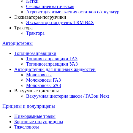
Катки
Сеялка пневматическая
Агрегат для измельчения остатков с/х культур
Экскаваторы-погрузчики
Экскаватор-погрузчик TRM B4X
Трактора
Трактора
Автоцистерны
Топливозаправщики
Топливозаправщики ГАЗ
Топливозаправщики УАЗ
Автоцистерны для пищевых жидкостей
Молоковозы
Молоковозы ГАЗ
Молоковозы УАЗ
Вакуумные цистерны
Вакуумная цистерна шасси / ГАЗон Next
Прицепы и полуприцепы
Низкорамные тралы
Бортовые полуприцепы
Тяжеловозы