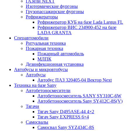
ГАЗели NEXT
Изотермические фургоны
Грузопассажирские фургоны
Рефрижераторы
Рефрижератор КУБ на базе Lada Largus FL
Рефрижератор ВИС 234900-452 на базе
LADA GRANTA
Спецавтомобили
Ритуальная техника
Пожарная техника
Пожарный автомобиль
МЛПК
Дезинфекционная установка
Автобусы и микровтобусы
Автобусы
Автобус ПАЗ 320405-04 Вектор Next
Техника на базе Sany
Автобетоносмесители
Автобетоносмеситель SANY SY310C-6W
Автобетоносмеситель Sany SY412C-8S(V)
Тягачи
Тягач Sany D495ASE-44 4×2
Тягач Sany EXPRESS 6×4
Самосвалы
Самосвал Sany SYZ434C-8S