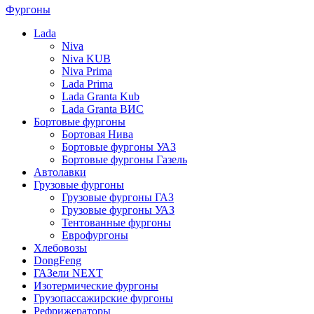
Фургоны
Lada
Niva
Niva KUB
Niva Prima
Lada Prima
Lada Granta Kub
Lada Granta ВИС
Бортовые фургоны
Бортовая Нива
Бортовые фургоны УАЗ
Бортовые фургоны Газель
Автолавки
Грузовые фургоны
Грузовые фургоны ГАЗ
Грузовые фургоны УАЗ
Тентованные фургоны
Еврофургоны
Хлебовозы
DongFeng
ГАЗели NEXT
Изотермические фургоны
Грузопассажирские фургоны
Рефрижераторы