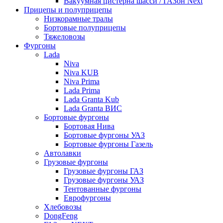
Вакуумная цистерна шасси / ГАЗон Next
Прицепы и полуприцепы
Низкорамные тралы
Бортовые полуприцепы
Тяжеловозы
Фургоны
Lada
Niva
Niva KUB
Niva Prima
Lada Prima
Lada Granta Kub
Lada Granta ВИС
Бортовые фургоны
Бортовая Нива
Бортовые фургоны УАЗ
Бортовые фургоны Газель
Автолавки
Грузовые фургоны
Грузовые фургоны ГАЗ
Грузовые фургоны УАЗ
Тентованные фургоны
Еврофургоны
Хлебовозы
DongFeng