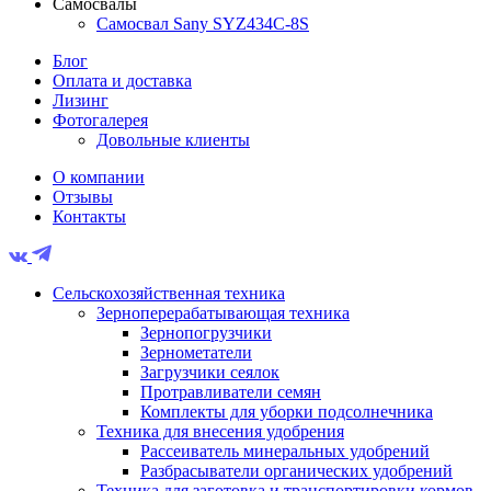
Самосвалы
Самосвал Sany SYZ434C-8S
Блог
Оплата и доставка
Лизинг
Фотогалерея
Довольные клиенты
О компании
Отзывы
Контакты
Сельскохозяйственная техника
Зерноперерабатывающая техника
Зернопогрузчики
Зернометатели
Загрузчики сеялок
Протравливатели семян
Комплекты для уборки подсолнечника
Техника для внесения удобрения
Рассеиватель минеральных удобрений
Разбрасыватели органических удобрений
Техника для заготовка и транспортировки кормов