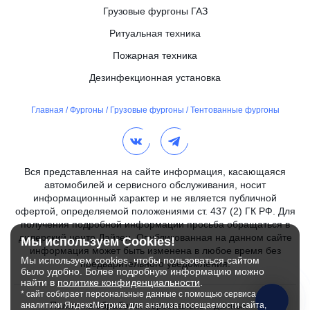
Грузовые фургоны ГАЗ
Ритуальная техника
Пожарная техника
Дезинфекционная установка
Главная
/
Фургоны
/
Грузовые фургоны
/
Тентованные фургоны
Вся представленная на сайте информация, касающаяся
автомобилей и сервисного обслуживания, носит
информационный характер и не является публичной
офертой, определяемой положениями ст. 437 (2) ГК РФ. Для
получения подробной информации просьба обращаться в
дилерский центр Дайзен. Опубликованная на данном сайте
Мы используем Cookies!
информация может быть изменена в любое время без
Мы используем cookies, чтобы пользоваться сайтом
предварительного уведомления.
было удобно. Более подробную информацию можно
найти в
политике конфиденциальности
.
* сайт собирает персональные данные с помощью сервиса
Политика обработки персональных данных
аналитики ЯндексМетрика для анализа посещаемости сайта,