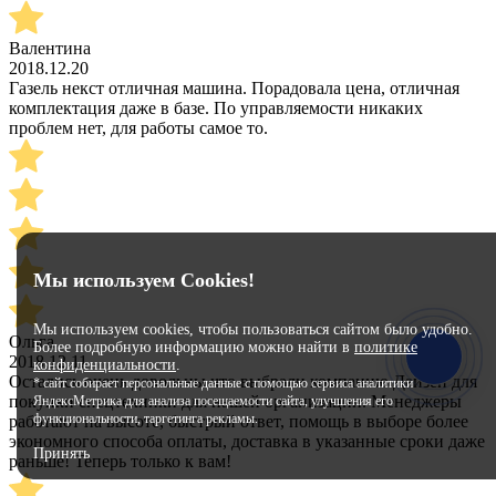
Валентина
2018.12.20
Газель некст отличная машина. Порадовала цена, отличная
комплектация даже в базе. По управляемости никаких
проблем нет, для работы самое то.
Мы используем Cookies!
Мы используем cookies, чтобы пользоваться сайтом было удобно.
Ольга
Более подробную информацию можно найти в
политике
2018.12.11
конфиденциальности
.
Остались очень довольны что выбрали компанию Дайзен для
* сайт собирает персональные данные с помощью сервиса аналитики
покупки спецтехники для нашей организации. Менеджеры
ЯндексМетрика для анализа посещаемости сайта, улучшения его
функциональности, таргетинга рекламы.
работают на высоте, быстрый ответ, помощь в выборе более
экономного способа оплаты, доставка в указанные сроки даже
Принять
раньше! Теперь только к вам!