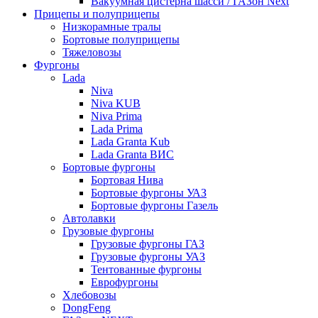
Вакуумная цистерна шасси / ГАЗон Next
Прицепы и полуприцепы
Низкорамные тралы
Бортовые полуприцепы
Тяжеловозы
Фургоны
Lada
Niva
Niva KUB
Niva Prima
Lada Prima
Lada Granta Kub
Lada Granta ВИС
Бортовые фургоны
Бортовая Нива
Бортовые фургоны УАЗ
Бортовые фургоны Газель
Автолавки
Грузовые фургоны
Грузовые фургоны ГАЗ
Грузовые фургоны УАЗ
Тентованные фургоны
Еврофургоны
Хлебовозы
DongFeng