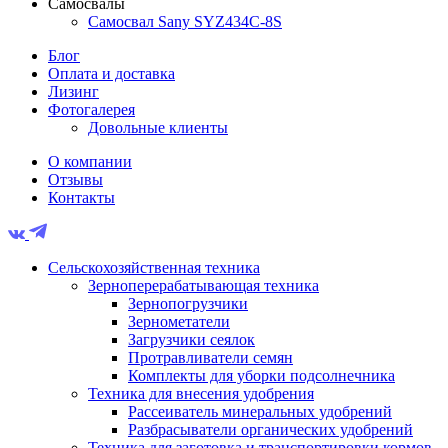
Самосвалы
Самосвал Sany SYZ434C-8S
Блог
Оплата и доставка
Лизинг
Фотогалерея
Довольные клиенты
О компании
Отзывы
Контакты
Сельскохозяйственная техника
Зерноперерабатывающая техника
Зернопогрузчики
Зернометатели
Загрузчики сеялок
Протравливатели семян
Комплекты для уборки подсолнечника
Техника для внесения удобрения
Рассеиватель минеральных удобрений
Разбрасыватели органических удобрений
Техника для заготовка и транспортировки кормов