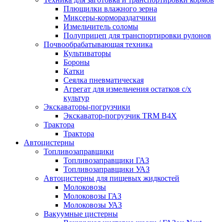
Плющилки влажного зерна
Миксеры-кормораздатчики
Измельчитель соломы
Полуприцеп для транспортировки рулонов
Почвообрабатывающая техника
Культиваторы
Бороны
Катки
Сеялка пневматическая
Агрегат для измельчения остатков с/х
культур
Экскаваторы-погрузчики
Экскаватор-погрузчик TRM B4X
Трактора
Трактора
Автоцистерны
Топливозаправщики
Топливозаправщики ГАЗ
Топливозаправщики УАЗ
Автоцистерны для пищевых жидкостей
Молоковозы
Молоковозы ГАЗ
Молоковозы УАЗ
Вакуумные цистерны