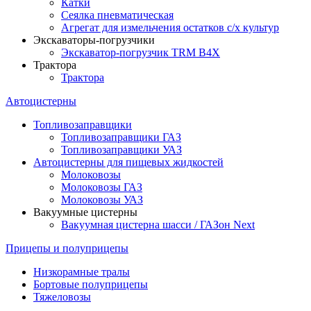
Катки
Сеялка пневматическая
Агрегат для измельчения остатков с/х культур
Экскаваторы-погрузчики
Экскаватор-погрузчик TRM B4X
Трактора
Трактора
Автоцистерны
Топливозаправщики
Топливозаправщики ГАЗ
Топливозаправщики УАЗ
Автоцистерны для пищевых жидкостей
Молоковозы
Молоковозы ГАЗ
Молоковозы УАЗ
Вакуумные цистерны
Вакуумная цистерна шасси / ГАЗон Next
Прицепы и полуприцепы
Низкорамные тралы
Бортовые полуприцепы
Тяжеловозы