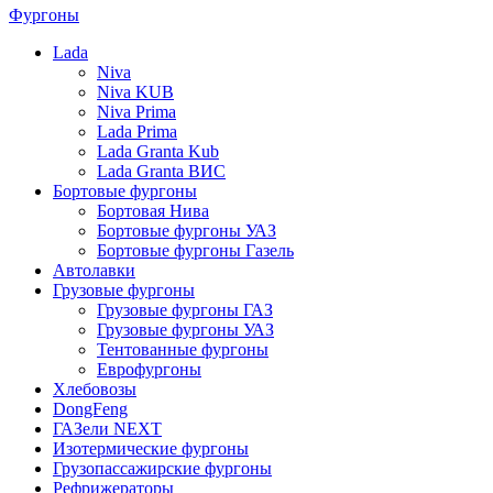
Фургоны
Lada
Niva
Niva KUB
Niva Prima
Lada Prima
Lada Granta Kub
Lada Granta ВИС
Бортовые фургоны
Бортовая Нива
Бортовые фургоны УАЗ
Бортовые фургоны Газель
Автолавки
Грузовые фургоны
Грузовые фургоны ГАЗ
Грузовые фургоны УАЗ
Тентованные фургоны
Еврофургоны
Хлебовозы
DongFeng
ГАЗели NEXT
Изотермические фургоны
Грузопассажирские фургоны
Рефрижераторы