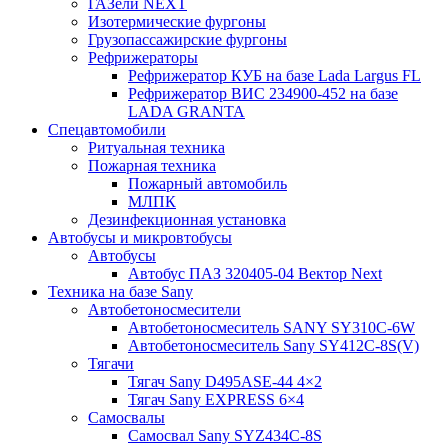
ГАЗели NEXT
Изотермические фургоны
Грузопассажирские фургоны
Рефрижераторы
Рефрижератор КУБ на базе Lada Largus FL
Рефрижератор ВИС 234900-452 на базе
LADA GRANTA
Спецавтомобили
Ритуальная техника
Пожарная техника
Пожарный автомобиль
МЛПК
Дезинфекционная установка
Автобусы и микровтобусы
Автобусы
Автобус ПАЗ 320405-04 Вектор Next
Техника на базе Sany
Автобетоносмесители
Автобетоносмеситель SANY SY310C-6W
Автобетоносмеситель Sany SY412C-8S(V)
Тягачи
Тягач Sany D495ASE-44 4×2
Тягач Sany EXPRESS 6×4
Самосвалы
Самосвал Sany SYZ434C-8S