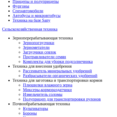
Прицепы и полуприцепы
Фургоны
Спецавтомобили
Автобусы и микровтобусы
Техника на базе Sany
Сельскохозяйственная техника
Зерноперерабатывающая техника
Зернопогрузчики
Зернометатели
Загрузчики сеялок
Протравливатели семян
Комплекты для уборки подсолнечника
Техника для внесения удобрения
Рассеиватель минеральных удобрений
Разбрасыватели органических удобрений
Техника для заготовка и транспортировки кормов
Плющилки влажного зерна
Миксеры-кормораздатчики
Измельчитель соломы
Полуприцеп для транспортировки рулонов
Почвообрабатывающая техника
Культиваторы
Бороны