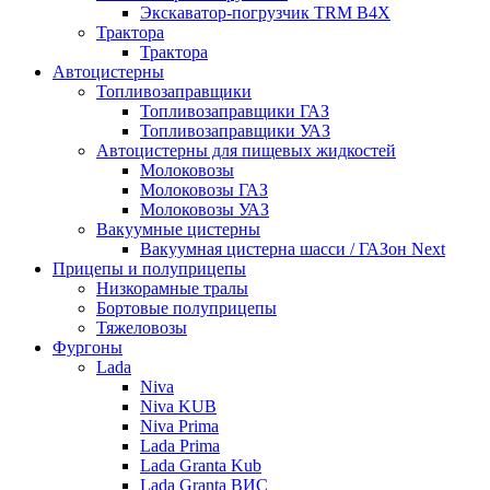
Экскаватор-погрузчик TRM B4X
Трактора
Трактора
Автоцистерны
Топливозаправщики
Топливозаправщики ГАЗ
Топливозаправщики УАЗ
Автоцистерны для пищевых жидкостей
Молоковозы
Молоковозы ГАЗ
Молоковозы УАЗ
Вакуумные цистерны
Вакуумная цистерна шасси / ГАЗон Next
Прицепы и полуприцепы
Низкорамные тралы
Бортовые полуприцепы
Тяжеловозы
Фургоны
Lada
Niva
Niva KUB
Niva Prima
Lada Prima
Lada Granta Kub
Lada Granta ВИС