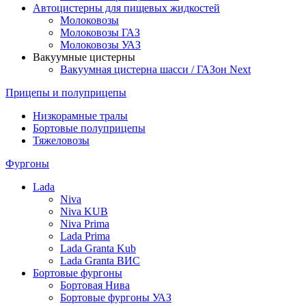
Автоцистерны для пищевых жидкостей
Молоковозы
Молоковозы ГАЗ
Молоковозы УАЗ
Вакуумные цистерны
Вакуумная цистерна шасси / ГАЗон Next
Прицепы и полуприцепы
Низкорамные тралы
Бортовые полуприцепы
Тяжеловозы
Фургоны
Lada
Niva
Niva KUB
Niva Prima
Lada Prima
Lada Granta Kub
Lada Granta ВИС
Бортовые фургоны
Бортовая Нива
Бортовые фургоны УАЗ