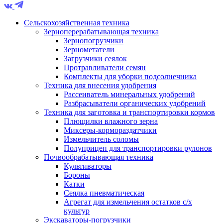
Сельскохозяйственная техника
Зерноперерабатывающая техника
Зернопогрузчики
Зернометатели
Загрузчики сеялок
Протравливатели семян
Комплекты для уборки подсолнечника
Техника для внесения удобрения
Рассеиватель минеральных удобрений
Разбрасыватели органических удобрений
Техника для заготовка и транспортировки кормов
Плющилки влажного зерна
Миксеры-кормораздатчики
Измельчитель соломы
Полуприцеп для транспортировки рулонов
Почвообрабатывающая техника
Культиваторы
Бороны
Катки
Сеялка пневматическая
Агрегат для измельчения остатков с/х
культур
Экскаваторы-погрузчики