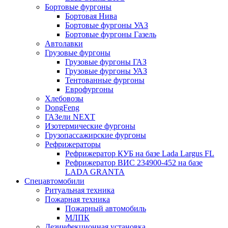
Бортовые фургоны
Бортовая Нива
Бортовые фургоны УАЗ
Бортовые фургоны Газель
Автолавки
Грузовые фургоны
Грузовые фургоны ГАЗ
Грузовые фургоны УАЗ
Тентованные фургоны
Еврофургоны
Хлебовозы
DongFeng
ГАЗели NEXT
Изотермические фургоны
Грузопассажирские фургоны
Рефрижераторы
Рефрижератор КУБ на базе Lada Largus FL
Рефрижератор ВИС 234900-452 на базе
LADA GRANTA
Спецавтомобили
Ритуальная техника
Пожарная техника
Пожарный автомобиль
МЛПК
Дезинфекционная установка