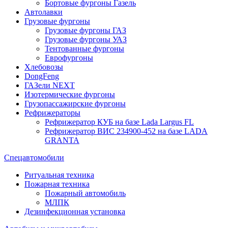
Бортовые фургоны Газель
Автолавки
Грузовые фургоны
Грузовые фургоны ГАЗ
Грузовые фургоны УАЗ
Тентованные фургоны
Еврофургоны
Хлебовозы
DongFeng
ГАЗели NEXT
Изотермические фургоны
Грузопассажирские фургоны
Рефрижераторы
Рефрижератор КУБ на базе Lada Largus FL
Рефрижератор ВИС 234900-452 на базе LADA
GRANTA
Спецавтомобили
Ритуальная техника
Пожарная техника
Пожарный автомобиль
МЛПК
Дезинфекционная установка