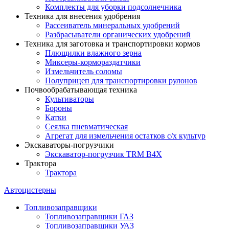
Комплекты для уборки подсолнечника
Техника для внесения удобрения
Рассеиватель минеральных удобрений
Разбрасыватели органических удобрений
Техника для заготовка и транспортировки кормов
Плющилки влажного зерна
Миксеры-кормораздатчики
Измельчитель соломы
Полуприцеп для транспортировки рулонов
Почвообрабатывающая техника
Культиваторы
Бороны
Катки
Сеялка пневматическая
Агрегат для измельчения остатков с/х культур
Экскаваторы-погрузчики
Экскаватор-погрузчик TRM B4X
Трактора
Трактора
Автоцистерны
Топливозаправщики
Топливозаправщики ГАЗ
Топливозаправщики УАЗ