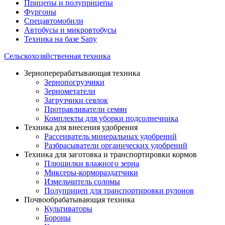
Прицепы и полуприцепы
Фургоны
Спецавтомобили
Автобусы и микровтобусы
Техника на базе Sany
Сельскохозяйственная техника
Зерноперерабатывающая техника
Зернопогрузчики
Зернометатели
Загрузчики сеялок
Протравливатели семян
Комплекты для уборки подсолнечника
Техника для внесения удобрения
Рассеиватель минеральных удобрений
Разбрасыватели органических удобрений
Техника для заготовка и транспортировки кормов
Плющилки влажного зерна
Миксеры-кормораздатчики
Измельчитель соломы
Полуприцеп для транспортировки рулонов
Почвообрабатывающая техника
Культиваторы
Бороны