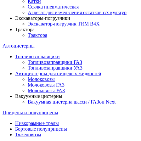
Катки
Сеялка пневматическая
Агрегат для измельчения остатков с/х культур
Экскаваторы-погрузчики
Экскаватор-погрузчик TRM B4X
Трактора
Трактора
Автоцистерны
Топливозаправщики
Топливозаправщики ГАЗ
Топливозаправщики УАЗ
Автоцистерны для пищевых жидкостей
Молоковозы
Молоковозы ГАЗ
Молоковозы УАЗ
Вакуумные цистерны
Вакуумная цистерна шасси / ГАЗон Next
Прицепы и полуприцепы
Низкорамные тралы
Бортовые полуприцепы
Тяжеловозы