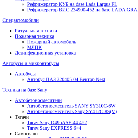
Рефрижератор КУБ на базе Lada Largus FL
Рефрижератор ВИС 234900-452 на базе LADA GR
Спецавтомобили
Ритуальная техника
Пожарная техника
Пожарный автомобиль
МЛПК
Дезинфекционная установка
Автобусы и микровтобусы
Автобусы
Автобус ПАЗ 320405-04 Вектор Next
Техника на базе Sany
Автобетоносмесители
Автобетоносмеситель SANY SY310C-6W
Автобетоносмеситель Sany SY412C-8S(V)
Тягачи
Тягач Sany D495ASE-44 4×2
Тягач Sany EXPRESS 6×4
Самосвалы