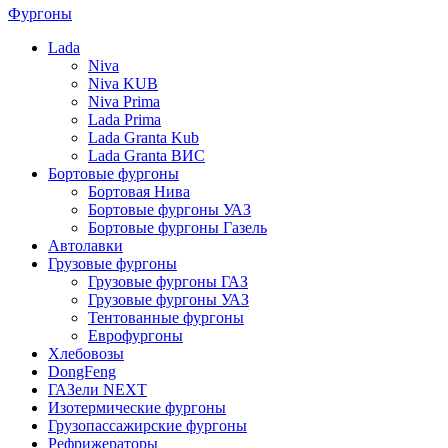
Фургоны
Lada
Niva
Niva KUB
Niva Prima
Lada Prima
Lada Granta Kub
Lada Granta ВИС
Бортовые фургоны
Бортовая Нива
Бортовые фургоны УАЗ
Бортовые фургоны Газель
Автолавки
Грузовые фургоны
Грузовые фургоны ГАЗ
Грузовые фургоны УАЗ
Тентованные фургоны
Еврофургоны
Хлебовозы
DongFeng
ГАЗели NEXT
Изотермические фургоны
Грузопассажирские фургоны
Рефрижераторы